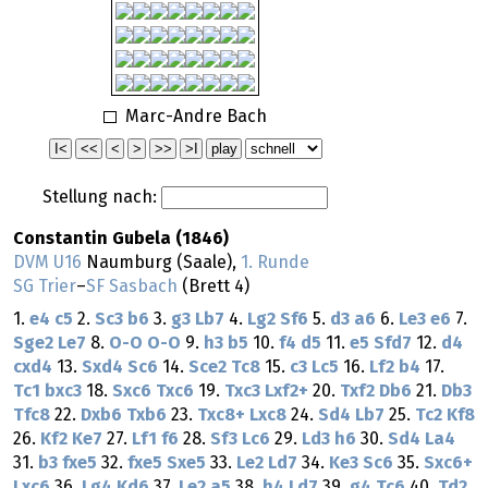
Marc-Andre Bach
Stellung nach:
Constantin Gubela (1846)
DVM U16
Naumburg (Saale),
1. Runde
SG Trier
–
SF Sasbach
(Brett 4)
1.
e4
c5
2.
Sc3
b6
3.
g3
Lb7
4.
Lg2
Sf6
5.
d3
a6
6.
Le3
e6
7.
Sge2
Le7
8.
O-O
O-O
9.
h3
b5
10.
f4
d5
11.
e5
Sfd7
12.
d4
cxd4
13.
Sxd4
Sc6
14.
Sce2
Tc8
15.
c3
Lc5
16.
Lf2
b4
17.
Tc1
bxc3
18.
Sxc6
Txc6
19.
Txc3
Lxf2+
20.
Txf2
Db6
21.
Db3
Tfc8
22.
Dxb6
Txb6
23.
Txc8+
Lxc8
24.
Sd4
Lb7
25.
Tc2
Kf8
26.
Kf2
Ke7
27.
Lf1
f6
28.
Sf3
Lc6
29.
Ld3
h6
30.
Sd4
La4
31.
b3
fxe5
32.
fxe5
Sxe5
33.
Le2
Ld7
34.
Ke3
Sc6
35.
Sxc6+
Lxc6
36.
Lg4
Kd6
37.
Le2
a5
38.
h4
Ld7
39.
g4
Tc6
40.
Td2