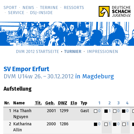
SPORT
NEWS
TERMINE
RESSORTS
SERVICE
DSJ-­INSIDE
DVM 2012 STARTSEITE
TURNIER
IMPRESSIONEN
SV Empor Erfurt
DVM U14w
26.
–
30.12.2012
in Magdeburg
Aufstellung
Nr.
Name
Tit.
Geb.
DWZ
Elo
Typ
1
2
3
4
1
Ha Thanh
2001
1299
Gast
0
1
0
0
Nguyen
2
Katharina
2000
1286
0
1
0
1
Allin