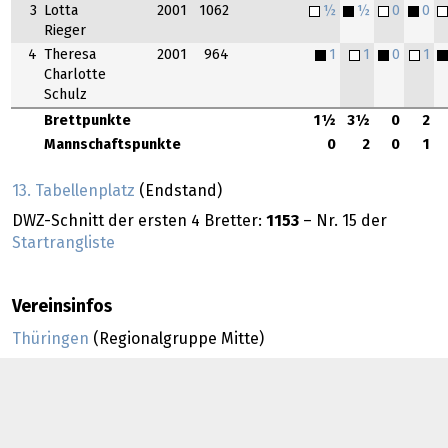
3
Lotta
2001
1062
½
½
0
0
Rieger
4
Theresa
2001
964
1
1
0
1
Charlotte
Schulz
Brettpunkte
1½
3½
0
2
Mannschaftspunkte
0
2
0
1
13. Tabellenplatz
(Endstand)
DWZ-Schnitt der ersten 4 Bretter:
1153
– Nr. 15 der
Startrangliste
Vereinsinfos
Thüringen
(Regionalgruppe Mitte)