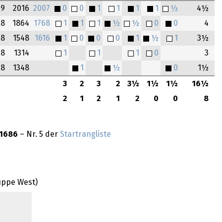
99
2016
2007
0
0
1
1
1
1
½
4½
98
1864
1768
1
1
1
½
½
0
0
4
98
1548
1616
1
0
0
0
1
½
1
3½
98
1314
1
1
1
0
3
98
1348
1
½
0
1½
3
2
3
2
3½
1½
1½
16½
2
1
2
1
2
0
0
8
1686
– Nr. 5 der
Startrangliste
uppe West)