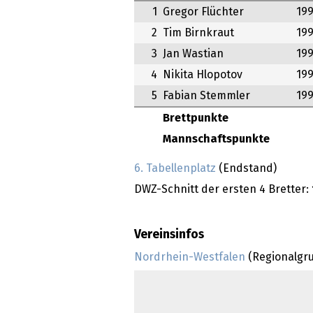
1
Gregor Flüchter
19
2
Tim Birnkraut
19
3
Jan Wastian
19
4
Nikita Hlopotov
19
5
Fabian Stemmler
19
Brettpunkte
Mannschaftspunkte
6. Tabellenplatz
(Endstand)
DWZ-Schnitt der ersten 4 Bretter:
Vereinsinfos
Nordrhein-Westfalen
(Regionalgr