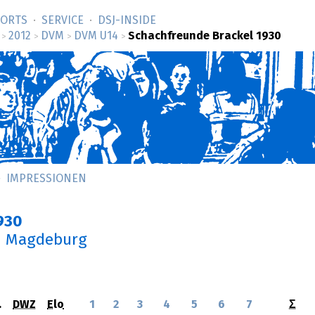
SORTS
SERVICE
DSJ-­INSIDE
2012
DVM
DVM U14
Schachfreunde Brackel 1930
>
>
>
>
IMPRESSIONEN
930
n Magdeburg
.
DWZ
Elo
1
2
3
4
5
6
7
Σ