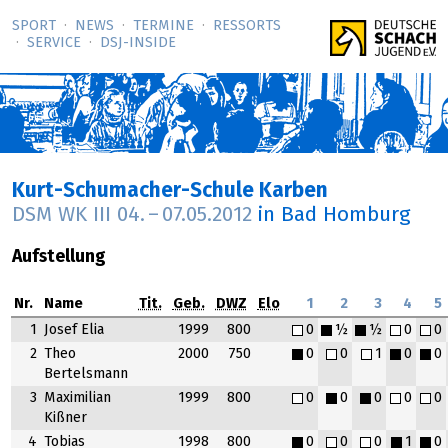
SPORT
NEWS
TERMINE
RESSORTS
SERVICE
DSJ-­INSIDE
Kurt-Schumacher-Schule Karben
DSM WK III
04.
–
07.05.2012
in Bad Homburg
Aufstellung
Nr.
Name
Tit.
Geb.
DWZ
Elo
1
2
3
4
5
1
Josef Elia
1999
800
0
½
½
0
0
2
Theo
2000
750
0
0
1
0
0
Bertelsmann
3
Maximilian
1999
800
0
0
0
0
0
Kißner
4
Tobias
1998
800
0
0
0
1
0