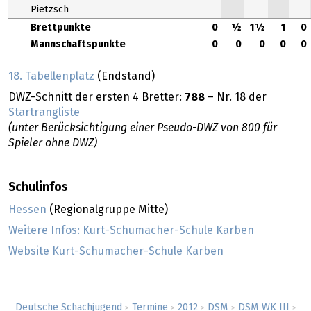
Pietzsch
Brettpunkte
0
½
1½
1
0
Mannschaftspunkte
0
0
0
0
0
18. Tabellenplatz
(Endstand)
DWZ-Schnitt der ersten 4 Bretter:
788
– Nr. 18 der
Startrangliste
(unter Berücksichtigung einer Pseudo-DWZ von 800 für
Spieler ohne DWZ)
Schulinfos
Hessen
(Regionalgruppe Mitte)
Weitere Infos: Kurt-Schumacher-Schule Karben
Website Kurt-Schumacher-Schule Karben
Deutsche Schachjugend
Termine
2012
DSM
DSM WK III
>
>
>
>
>