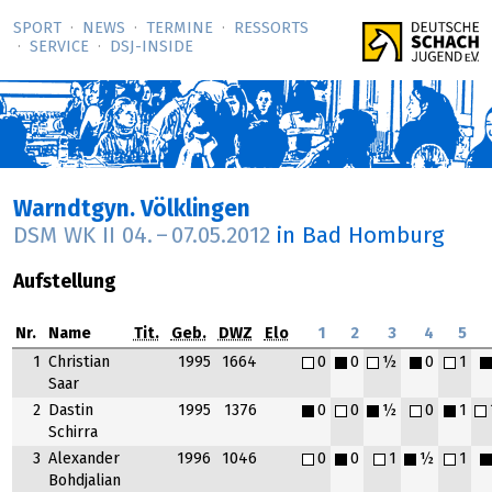
SPORT
NEWS
TERMINE
RESSORTS
SERVICE
DSJ-­INSIDE
Warndtgyn. Völklingen
DSM WK II
04.
–
07.05.2012
in Bad Homburg
Aufstellung
Nr.
Name
Tit.
Geb.
DWZ
Elo
1
2
3
4
5
1
Christian
1995
1664
0
0
½
0
1
Saar
2
Dastin
1995
1376
0
0
½
0
1
Schirra
3
Alexander
1996
1046
0
0
1
½
1
Bohdjalian