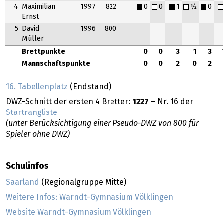
4
Maximilian
1997
822
0
0
1
½
0
Ernst
5
David
1996
800
Müller
Brettpunkte
0
0
3
1
3
Mannschaftspunkte
0
0
2
0
2
16. Tabellenplatz
(Endstand)
DWZ-Schnitt der ersten 4 Bretter:
1227
– Nr. 16 der
Startrangliste
(unter Berücksichtigung einer Pseudo-DWZ von 800 für
Spieler ohne DWZ)
Schulinfos
Saarland
(Regionalgruppe Mitte)
Weitere Infos: Warndt-Gymnasium Völklingen
Website Warndt-Gymnasium Völklingen