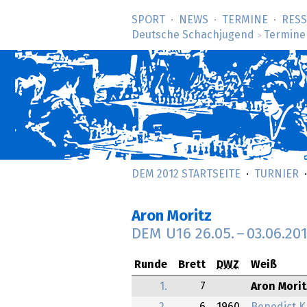
SPORT
NEWS
TERMINE
RES
Deutsche Schachjugend
Termine
>
DEM 2012 STARTSEITE
TURNIER
Aron Moritz
DEM U16
26.05.
–
03.06.20
Runde
Brett
DWZ
Weiß
1.
7
Aron Morit