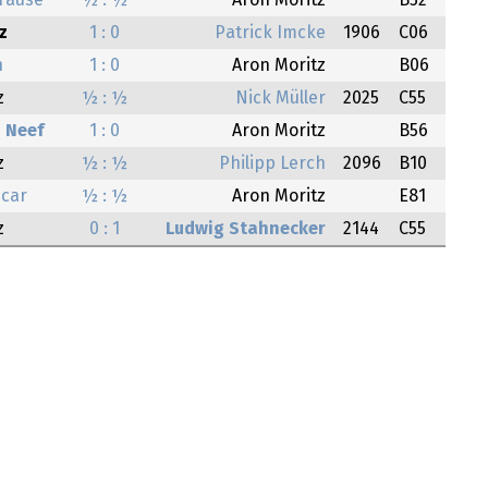
rause
½ : ½
Aron Moritz
B52
z
1 : 0
Patrick Imcke
1906
C06
n
1 : 0
Aron Moritz
B06
z
½ : ½
Nick Müller
2025
C55
 Neef
1 : 0
Aron Moritz
B56
z
½ : ½
Philipp Lerch
2096
B10
icar
½ : ½
Aron Moritz
E81
z
0 : 1
Ludwig Stahnecker
2144
C55