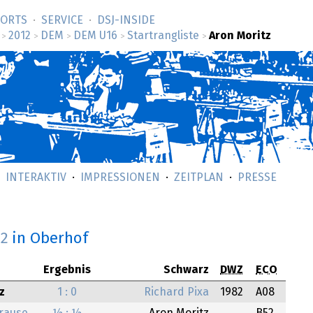
SORTS
SERVICE
DSJ-­INSIDE
2012
DEM
DEM U16
Startrangliste
Aron Moritz
>
>
>
>
>
INTERAKTIV
IMPRESSIONEN
ZEITPLAN
PRESSE
12
in Oberhof
Ergebnis
Schwarz
DWZ
ECO
z
1 : 0
Richard Pixa
1982
A08