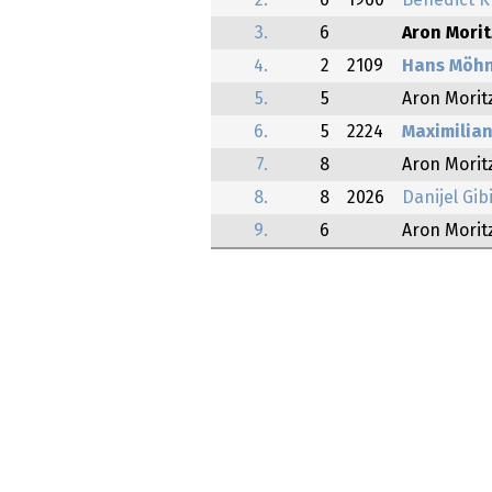
2.
6
1960
Benedict K
3.
6
Aron Morit
4.
2
2109
Hans Möh
5.
5
Aron Morit
6.
5
2224
Maximilian
7.
8
Aron Morit
8.
8
2026
Danijel Gib
9.
6
Aron Morit