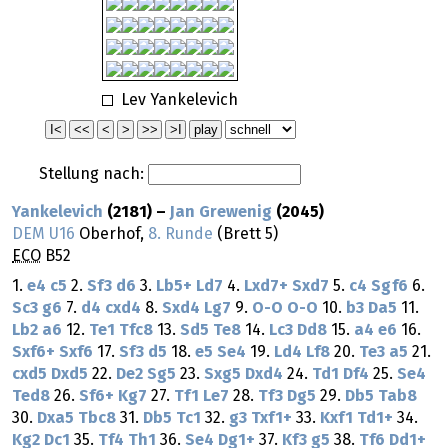
Lev Yankelevich
Stellung nach:
Yankelevich
(2181) –
Jan Grewenig
(2045)
DEM U16
Oberhof,
8. Runde
(Brett 5)
ECO
B52
1.
e4
c5
2.
Sf3
d6
3.
Lb5+
Ld7
4.
Lxd7+
Sxd7
5.
c4
Sgf6
6.
Sc3
g6
7.
d4
cxd4
8.
Sxd4
Lg7
9.
O-O
O-O
10.
b3
Da5
11.
Lb2
a6
12.
Te1
Tfc8
13.
Sd5
Te8
14.
Lc3
Dd8
15.
a4
e6
16.
Sxf6+
Sxf6
17.
Sf3
d5
18.
e5
Se4
19.
Ld4
Lf8
20.
Te3
a5
21.
cxd5
Dxd5
22.
De2
Sg5
23.
Sxg5
Dxd4
24.
Td1
Df4
25.
Se4
Ted8
26.
Sf6+
Kg7
27.
Tf1
Le7
28.
Tf3
Dg5
29.
Db5
Tab8
30.
Dxa5
Tbc8
31.
Db5
Tc1
32.
g3
Txf1+
33.
Kxf1
Td1+
34.
Kg2
Dc1
35.
Tf4
Th1
36.
Se4
Dg1+
37.
Kf3
g5
38.
Tf6
Dd1+