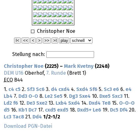
Christopher Noe
Stellung nach:
Christopher Noe
(2225) –
Mark Kvetny
(2248)
DEM U16
Oberhof,
7. Runde
(Brett 1)
ECO
B44
1.
c4
c5
2.
Sf3
Sc6
3.
d4
cxd4
4.
Sxd4
Sf6
5.
Sc3
e6
6.
e4
Lb4
7.
Dd3
O-O
8.
Le2
Se5
9.
Dg3
Sxe4
10.
Dxe5
Sxc3
11.
Ld2
f6
12.
De3
Sxe2
13.
Lxb4
Sxd4
14.
Dxd4
Te8
15.
O-O-O
d5
16.
Kb1
Dc7
17.
cxd5
exd5
18.
Dxd5+
Le6
19.
Dc5
Df4
20.
Lc3
Tac8
21.
Dd4
1/2-1/2
Download PGN-Datei