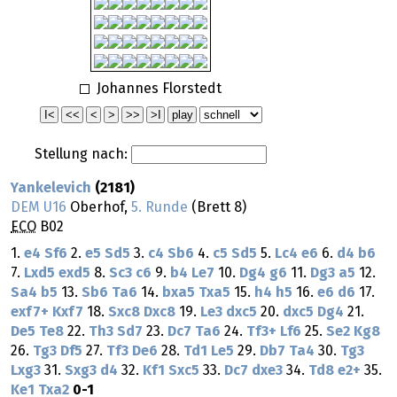
Johannes Florstedt
Stellung nach:
Yankelevich
(2181)
DEM U16
Oberhof,
5. Runde
(Brett 8)
ECO
B02
1.
e4
Sf6
2.
e5
Sd5
3.
c4
Sb6
4.
c5
Sd5
5.
Lc4
e6
6.
d4
b6
7.
Lxd5
exd5
8.
Sc3
c6
9.
b4
Le7
10.
Dg4
g6
11.
Dg3
a5
12.
Sa4
b5
13.
Sb6
Ta6
14.
bxa5
Txa5
15.
h4
h5
16.
e6
d6
17.
exf7+
Kxf7
18.
Sxc8
Dxc8
19.
Le3
dxc5
20.
dxc5
Dg4
21.
De5
Te8
22.
Th3
Sd7
23.
Dc7
Ta6
24.
Tf3+
Lf6
25.
Se2
Kg8
26.
Tg3
Df5
27.
Tf3
De6
28.
Td1
Le5
29.
Db7
Ta4
30.
Tg3
Lxg3
31.
Sxg3
d4
32.
Kf1
Sxc5
33.
Dc7
dxe3
34.
Td8
e2+
35.
Ke1
Txa2
0-1