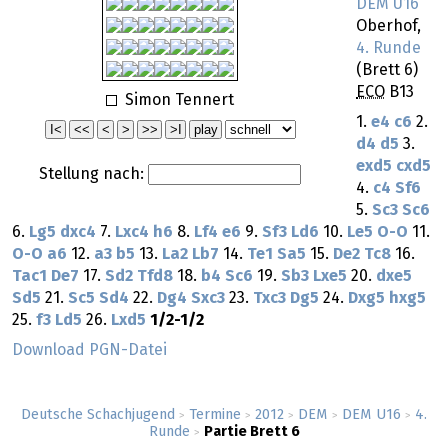
DEM U16
Oberhof,
4. Runde
(Brett 6)
ECO
B13
Simon Tennert
1.
e4
c6
2.
d4
d5
3.
exd5
cxd5
Stellung nach:
4.
c4
Sf6
5.
Sc3
Sc6
6.
Lg5
dxc4
7.
Lxc4
h6
8.
Lf4
e6
9.
Sf3
Ld6
10.
Le5
O-O
11.
O-O
a6
12.
a3
b5
13.
La2
Lb7
14.
Te1
Sa5
15.
De2
Tc8
16.
Tac1
De7
17.
Sd2
Tfd8
18.
b4
Sc6
19.
Sb3
Lxe5
20.
dxe5
Sd5
21.
Sc5
Sd4
22.
Dg4
Sxc3
23.
Txc3
Dg5
24.
Dxg5
hxg5
25.
f3
Ld5
26.
Lxd5
1/2-1/2
Download PGN-Datei
Deutsche Schachjugend
Termine
2012
DEM
DEM U16
4.
>
>
>
>
>
Runde
Partie Brett 6
>