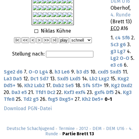
DEM U16
Oberhof,
4. Runde
(Brett 13)
ECO
A16
Niklas Kühne
1.
c4
Sf6
2.
Sc3
g6
3.
g3
Lg7
4.
Stellung nach:
Lg2
O-O
5.
e3
c6
6.
Sge2
d6
7.
O-O
Lg4
8.
h3
Le6
9.
b3
d5
10.
cxd5
Sxd5
11.
La3
Da5
12.
Dc1
Sd7
13.
Sxd5
Lxd5
14.
Lb2
Lxg2
15.
Kxg2
Dd5+
16.
Kh2
Lxb2
17.
Dxb2
Se5
18.
Sf4
Sf3+
19.
Kg2
Dxd2
20.
Da3
e5
21.
Tfd1
Dc2
22.
Kxf3
exf4
23.
gxf4
Df5
24.
Kg3
Tfe8
25.
Td2
g5
26.
fxg5
Dxg5+
27.
Kh2
De5+
0-1
Download PGN-Datei
Deutsche Schachjugend
Termine
2012
DEM
DEM U16
4.
>
>
>
>
>
Runde
Partie Brett 13
>