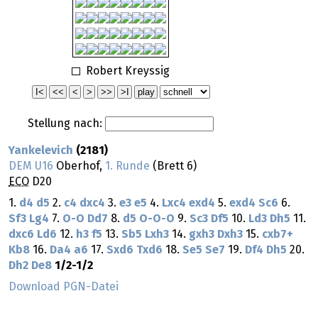
Robert Kreyssig
Stellung nach:
Yankelevich
(2181)
DEM U16
Oberhof,
1. Runde
(Brett 6)
ECO
D20
1.
d4
d5
2.
c4
dxc4
3.
e3
e5
4.
Lxc4
exd4
5.
exd4
Sc6
6.
Sf3
Lg4
7.
O-O
Dd7
8.
d5
O-O-O
9.
Sc3
Df5
10.
Ld3
Dh5
11.
dxc6
Ld6
12.
h3
f5
13.
Sb5
Lxh3
14.
gxh3
Dxh3
15.
cxb7+
Kb8
16.
Da4
a6
17.
Sxd6
Txd6
18.
Se5
Se7
19.
Df4
Dh5
20.
Dh2
De8
1/2-1/2
Download PGN-Datei