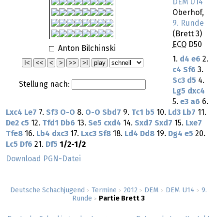
DEM U14
Oberhof,
9. Runde
(Brett 3)
ECO
D50
Anton Bilchinski
1.
d4
e6
2.
c4
Sf6
3.
Sc3
d5
4.
Stellung nach:
Lg5
dxc4
5.
e3
a6
6.
Lxc4
Le7
7.
Sf3
O-O
8.
O-O
Sbd7
9.
Tc1
b5
10.
Ld3
Lb7
11.
De2
c5
12.
Tfd1
Db6
13.
Se5
cxd4
14.
Sxd7
Sxd7
15.
Lxe7
Tfe8
16.
Lb4
dxc3
17.
Lxc3
Sf8
18.
Ld4
Dd8
19.
Dg4
e5
20.
Lc5
Df6
21.
Df5
1/2-1/2
Download PGN-Datei
Deutsche Schachjugend
Termine
2012
DEM
DEM U14
9.
>
>
>
>
>
Runde
Partie Brett 3
>