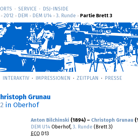
SORTS
SERVICE
DSJ-­INSIDE
2012
DEM
DEM U14
3. Runde
Partie Brett 3
>
>
>
>
>
INTERAKTIV
IMPRESSIONEN
ZEITPLAN
PRESSE
–Christoph Grunau
12
in Oberhof
Anton Bilchinski
(1894) –
Christoph Grunau
(
DEM U14
Oberhof,
3. Runde
(Brett 3)
ECO
D13