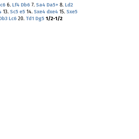
c6
6.
Lf4
Db6
7.
Sa4
Da5+
8.
Ld2
4
13.
Sc5
e5
14.
Sxe4
dxe4
15.
Sxe5
Db3
Lc6
20.
Td1
Dg5
1/2-1/2