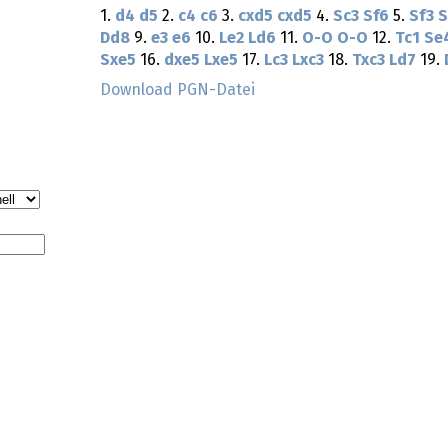
1.
d4
d5
2.
c4
c6
3.
cxd5
cxd5
4.
Sc3
Sf6
5.
Sf3
S
Dd8
9.
e3
e6
10.
Le2
Ld6
11.
O-O
O-O
12.
Tc1
Se
Sxe5
16.
dxe5
Lxe5
17.
Lc3
Lxc3
18.
Txc3
Ld7
19.
Download PGN-Datei