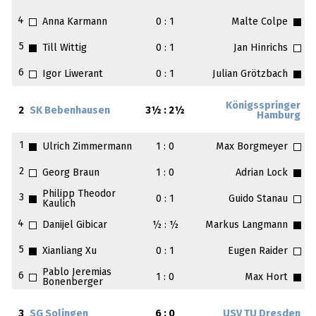
4
Anna Karmann
0 : 1
Malte Colpe
5
Till Wittig
0 : 1
Jan Hinrichs
6
Igor Liwerant
0 : 1
Julian Grötzbach
Königsspringer
2
SK Bebenhausen
3½ : 2½
Hamburg
1
Ulrich Zimmermann
1 : 0
Max Borgmeyer
2
Georg Braun
1 : 0
Adrian Lock
Philipp Theodor
3
0 : 1
Guido Stanau
Kaulich
4
Danijel Gibicar
½ : ½
Markus Langmann
5
Xianliang Xu
0 : 1
Eugen Raider
Pablo Jeremias
6
1 : 0
Max Hort
Bonenberger
3
SG Solingen
6 : 0
USV TU Dresden