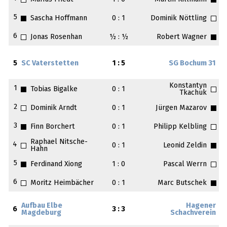
5
Sascha Hoffmann
0 : 1
Dominik Nöttling
6
Jonas Rosenhan
½ : ½
Robert Wagner
5
SC Vaterstetten
1 : 5
SG Bochum 31
Konstantyn
1
Tobias Bigalke
0 : 1
Tkachuk
2
Dominik Arndt
0 : 1
Jürgen Mazarov
3
Finn Borchert
0 : 1
Philipp Kelbling
Raphael Nitsche-
4
0 : 1
Leonid Zeldin
Hahn
5
Ferdinand Xiong
1 : 0
Pascal Werrn
6
Moritz Heimbächer
0 : 1
Marc Butschek
Aufbau Elbe
Hagener
6
3 : 3
Magdeburg
Schachverein