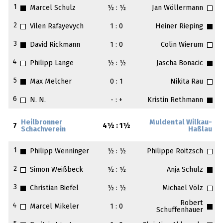
1
Marcel Schulz
½ : ½
Jan Wöllermann
2
Vilen Rafayevych
1 : 0
Heiner Rieping
3
David Rickmann
1 : 0
Colin Wierum
4
Philipp Lange
½ : ½
Jascha Bonacic
5
Max Melcher
0 : 1
Nikita Rau
6
N. N.
- : +
Kristin Rethmann
Heilbronner
Muldental Wilkau-
7
4½ : 1½
Schachverein
Haßlau
1
Philipp Wenninger
½ : ½
Philippe Roitzsch
2
Simon Weißbeck
½ : ½
Anja Schulz
3
Christian Biefel
½ : ½
Michael Völz
Robert
4
Marcel Mikeler
1 : 0
Schuffenhauer