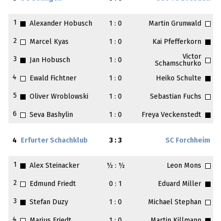
1
Alexander Hobusch
1 : 0
Martin Grunwald
2
Marcel Kyas
1 : 0
Kai Pfefferkorn
Victor
3
Jan Hobusch
1 : 0
Schamschurko
4
Ewald Fichtner
1 : 0
Heiko Schulte
5
Oliver Wroblowski
1 : 0
Sebastian Fuchs
6
Seva Bashylin
1 : 0
Freya Veckenstedt
4
Erfurter Schachklub
3 : 3
SC Forchheim
1
Alex Steinacker
½ : ½
Leon Mons
2
Edmund Friedt
0 : 1
Eduard Miller
3
Stefan Duzy
1 : 0
Michael Stephan
4
Marius Friedt
1 : 0
Martin Killmann