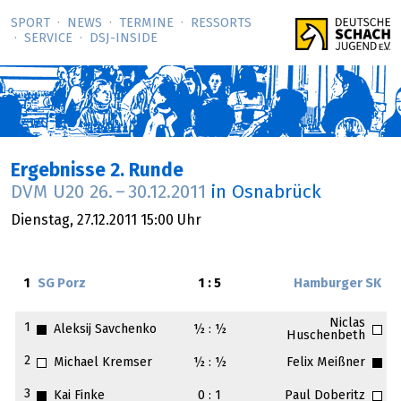
SPORT
NEWS
TERMINE
RESSORTS
SERVICE
DSJ-­INSIDE
Ergebnisse 2. Runde
DVM U20
26.
–
30.12.2011
in Osnabrück
Dienstag,
27.12.2011
15:00 Uhr
1
SG Porz
1 : 5
Hamburger SK
Niclas
1
Aleksij Savchenko
½ : ½
Huschenbeth
2
Michael Kremser
½ : ½
Felix Meißner
3
Kai Finke
0 : 1
Paul Doberitz