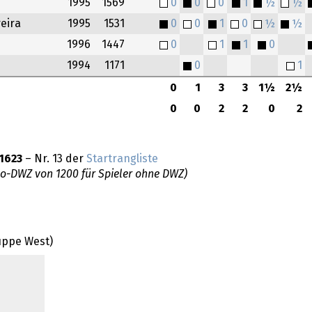
1995
1569
0
0
0
1
½
½
eira
1995
1531
0
0
1
0
½
½
1996
1447
0
1
1
0
1994
1171
0
1
0
1
3
3
1½
2½
0
0
2
2
0
2
1623
– Nr. 13 der
Startrangliste
do-DWZ von 1200 für Spieler ohne DWZ)
uppe West)