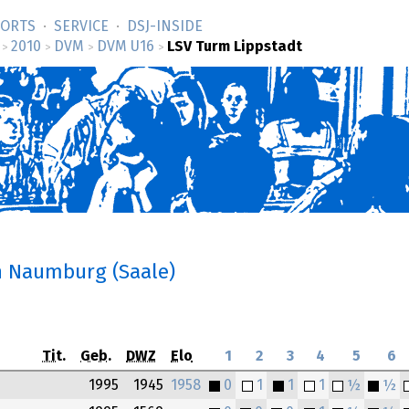
SORTS
SERVICE
DSJ-­INSIDE
2010
DVM
DVM U16
LSV Turm Lippstadt
>
>
>
>
n Naumburg (Saale)
Tit.
Geb.
DWZ
Elo
1
2
3
4
5
6
1995
1945
1958
0
1
1
1
½
½