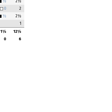
½
2½
0
2
½
2½
1
1½
12½
0
6