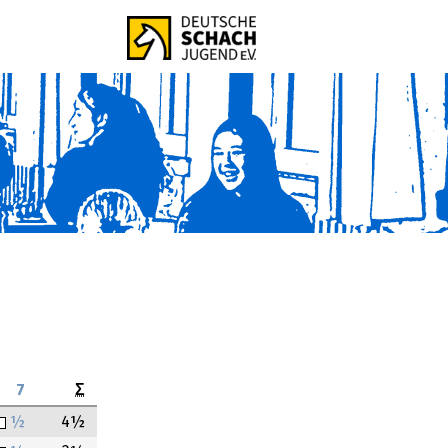
7
Σ
½
4½