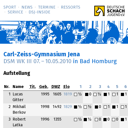
SPORT
NEWS
TERMINE
RESSORTS
SERVICE
DSJ-­INSIDE
Carl-Zeiss-Gymnasium Jena
DSM WK III
07.
–
10.05.2010
in Bad Homburg
Aufstellung
Nr.
Name
Tit.
Geb.
DWZ
Elo
1
2
3
4
5
6
1
Lucas
1995
1605
1819
½
0
½
1
1
1
Gitter
2
Mikhail
1998
1492
1829
½
½
0
1
1
1
Berkov
3
Robert
1996
1355
½
½
0
0
0
1
Latka