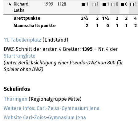
4
Richard
1999
1128
1
1
1
0
0
1
Latka
Brettpunkte
2½
2
1½
2
2
4
Mannschaftspunkte
2
1
0
1
1
2
11. Tabellenplatz
(Endstand)
DWZ-Schnitt der ersten 4 Bretter:
1395
– Nr. 4 der
Startrangliste
(unter Berücksichtigung einer Pseudo-DWZ von 800 für
Spieler ohne DWZ)
Schulinfos
Thüringen
(Regionalgruppe Mitte)
Weitere Infos: Carl-Zeiss-Gymnasium Jena
Website Carl-Zeiss-Gymnasium Jena