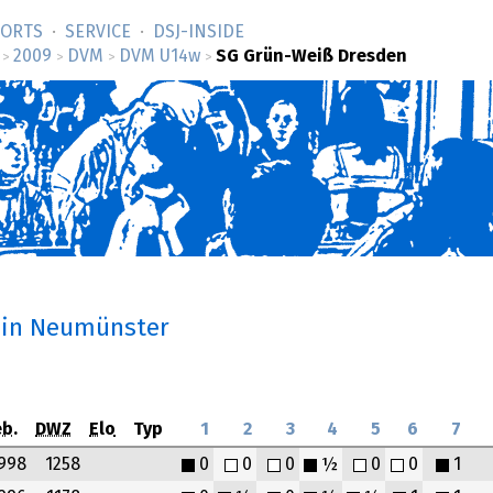
SORTS
SERVICE
DSJ-­INSIDE
2009
DVM
DVM U14w
SG Grün-Weiß Dresden
>
>
>
>
in Neumünster
b.
DWZ
Elo
Typ
1
2
3
4
5
6
7
998
1258
0
0
0
½
0
0
1