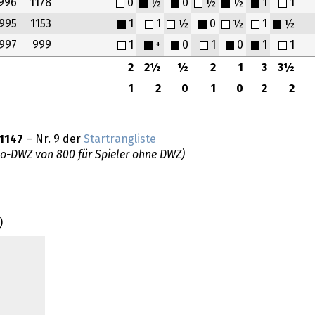
996
1178
0
½
0
½
½
1
1
995
1153
1
1
½
0
½
1
½
997
999
1
+
0
1
0
1
1
2
2½
½
2
1
3
3½
1
2
0
1
0
2
2
1147
– Nr. 9 der
Startrangliste
do-DWZ von 800 für Spieler ohne DWZ)
)