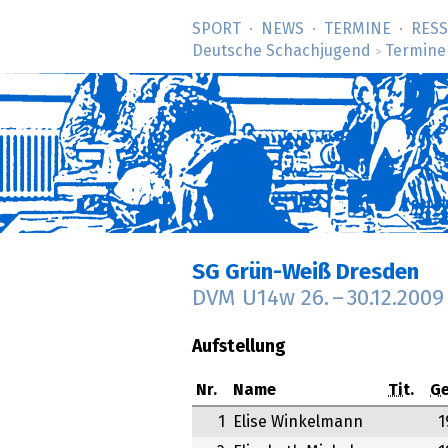
SPORT
NEWS
TERMINE
RES
Deutsche Schachjugend
Termine
>
SG Grün-Weiß Dresden
DVM U14w
26.
–
30.12.2009
Aufstellung
Nr.
Name
Tit.
Ge
1
Elise Winkelmann
1