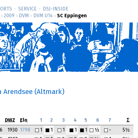
SORTS
SERVICE
DSJ-­INSIDE
2009
DVM
DVM U14
SC Eppingen
>
>
>
>
n Arendsee (Altmark)
DWZ
Elo
1
2
3
4
5
6
7
Σ
6
1930
1798
1
1
1
1
1
½
-
5½