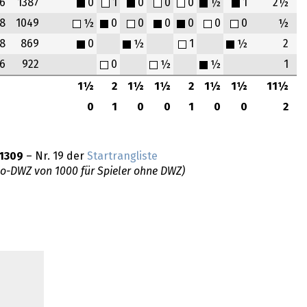
6
1387
0
1
0
0
0
½
1
2½
8
1049
½
0
0
0
0
0
0
½
8
869
0
½
1
½
2
6
922
0
½
½
1
1½
2
1½
1½
2
1½
1½
11½
0
1
0
0
1
0
0
2
1309
– Nr. 19 der
Startrangliste
do-DWZ von 1000 für Spieler ohne DWZ)