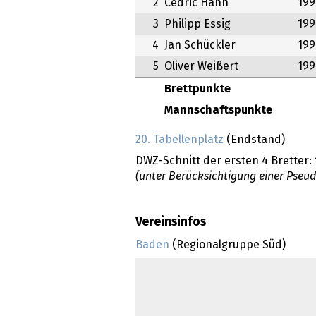
2
Cedric Hahn
199
3
Philipp Essig
199
4
Jan Schückler
199
5
Oliver Weißert
199
Brettpunkte
Mannschaftspunkte
20. Tabellenplatz
(Endstand)
DWZ-Schnitt der ersten 4 Bretter:
(unter Berücksichtigung einer Pseu
Vereinsinfos
Baden
(Regionalgruppe Süd)