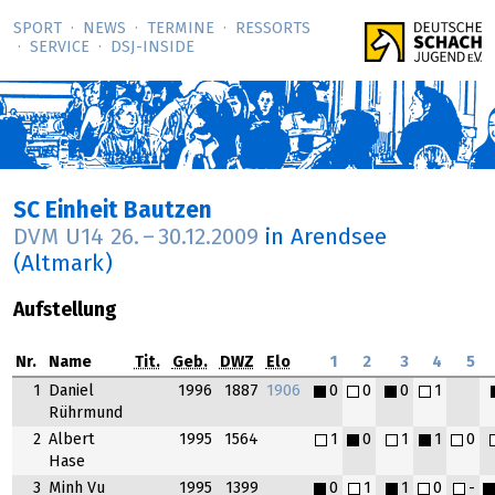
SPORT
NEWS
TERMINE
RESSORTS
SERVICE
DSJ-­INSIDE
SC Einheit Bautzen
DVM U14
26.
–
30.12.2009
in Arendsee
(Altmark)
Aufstellung
Nr.
Name
Tit.
Geb.
DWZ
Elo
1
2
3
4
5
1
Daniel
1996
1887
1906
0
0
0
1
Rührmund
2
Albert
1995
1564
1
0
1
1
0
Hase
3
Minh Vu
1995
1399
0
1
1
0
-