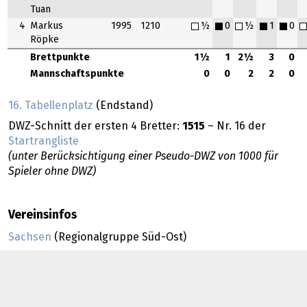
Tuan
4
Markus
1995
1210
½
0
½
1
0
Röpke
Brettpunkte
1½
1
2½
3
0
Mannschaftspunkte
0
0
2
2
0
16. Tabellenplatz
(Endstand)
DWZ-Schnitt der ersten 4 Bretter:
1515
– Nr. 16 der
Startrangliste
(unter Berücksichtigung einer Pseudo-DWZ von 1000 für
Spieler ohne DWZ)
Vereinsinfos
Sachsen
(Regionalgruppe Süd-Ost)