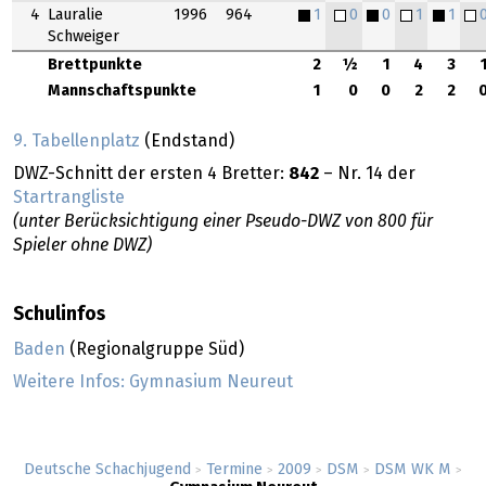
4
Lauralie
1996
964
1
0
0
1
1
Schweiger
Brettpunkte
2
½
1
4
3
Mannschaftspunkte
1
0
0
2
2
9. Tabellenplatz
(Endstand)
DWZ-Schnitt der ersten 4 Bretter:
842
– Nr. 14 der
Startrangliste
(unter Berücksichtigung einer Pseudo-DWZ von 800 für
Spieler ohne DWZ)
Schulinfos
Baden
(Regionalgruppe Süd)
Weitere Infos: Gymnasium Neureut
Deutsche Schachjugend
Termine
2009
DSM
DSM WK M
>
>
>
>
>