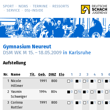
SPORT
NEWS
TERMINE
RESSORTS
SERVICE
DSJ-­INSIDE
Gymnasium Neureut
DSM WK M
15.
–
18.05.2009
in Karlsruhe
Aufstellung
Nr.
Name
Tit.
Geb.
DWZ
Elo
1
2
3
4
5
1
Nicole
1991
800
0
0
0
1
1
Hillmer
2
Yasmin
1994
804
0
½
0
1
0
Schweiger
3
Corinna
1991
800
1
0
1
1
1
Rottler