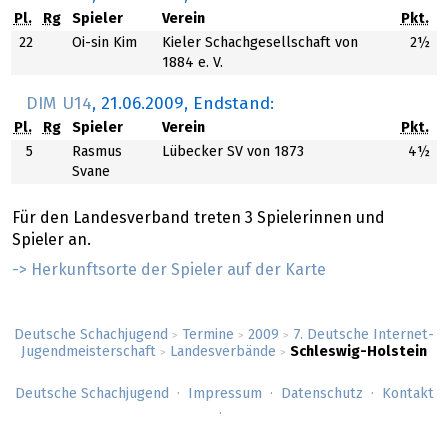
Pl.
Rg
Spieler
Verein
Pkt.
22
Oi-sin Kim
Kieler Schachgesellschaft von
2½
1884 e. V.
DIM U14
,
21.06.2009
, Endstand:
Pl.
Rg
Spieler
Verein
Pkt.
5
Rasmus
Lübecker SV von 1873
4½
Svane
Für den Landesverband treten 3 Spielerinnen und
Spieler an.
-> Herkunftsorte der Spieler auf der Karte
Deutsche Schachjugend
Termine
2009
7. Deutsche Internet-
>
>
>
Jugendmeisterschaft
Landesverbände
Schleswig-Holstein
>
>
Deutsche Schachjugend
Impressum
Datenschutz
Kontakt