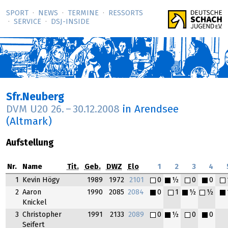
SPORT
NEWS
TERMINE
RESSORTS
SERVICE
DSJ-­INSIDE
Sfr.Neuberg
DVM U20
26.
–
30.12.2008
in Arendsee
(Altmark)
Aufstellung
Nr.
Name
Tit.
Geb.
DWZ
Elo
1
2
3
4
1
Kevin Högy
1989
1972
2101
0
½
0
0
2
Aaron
1990
2085
2084
0
1
½
½
Knickel
3
Christopher
1991
2133
2089
0
½
0
0
Seifert