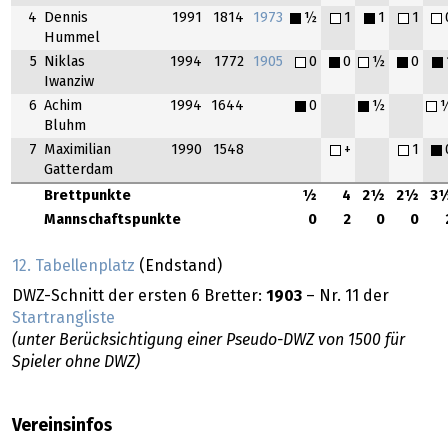
4
Dennis
1991
1814
1973
½
1
1
1
Hummel
5
Niklas
1994
1772
1905
0
0
½
0
Iwanziw
6
Achim
1994
1644
0
½
Bluhm
7
Maximilian
1990
1548
+
1
Gatterdam
Brettpunkte
½
4
2½
2½
3
Mannschaftspunkte
0
2
0
0
12. Tabellenplatz
(Endstand)
DWZ-Schnitt der ersten 6 Bretter:
1903
– Nr. 11 der
Startrangliste
(unter Berücksichtigung einer Pseudo-DWZ von 1500 für
Spieler ohne DWZ)
Vereinsinfos