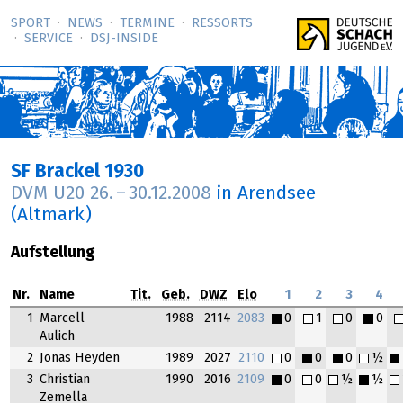
SPORT
NEWS
TERMINE
RESSORTS
SERVICE
DSJ-­INSIDE
SF Brackel 1930
DVM U20
26.
–
30.12.2008
in Arendsee
(Altmark)
Aufstellung
Nr.
Name
Tit.
Geb.
DWZ
Elo
1
2
3
4
1
Marcell
1988
2114
2083
0
1
0
0
Aulich
2
Jonas Heyden
1989
2027
2110
0
0
0
½
3
Christian
1990
2016
2109
0
0
½
½
Zemella