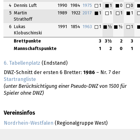
4
Dennis Luft
1990
1984
1975
1
1
0
0
5
Martin
1989
1922
2017
1
1
1
1
Strathoff
6
Lukas
1991
1854
1963
1
½
½
1
Klobuschinski
Brettpunkte
3
3½
2
3
Mannschaftspunkte
1
2
0
1
6. Tabellenplatz
(Endstand)
DWZ-Schnitt der ersten 6 Bretter:
1986
– Nr. 7 der
Startrangliste
(unter Berücksichtigung einer Pseudo-DWZ von 1500 für
Spieler ohne DWZ)
Vereinsinfos
Nordrhein-Westfalen
(Regionalgruppe West)