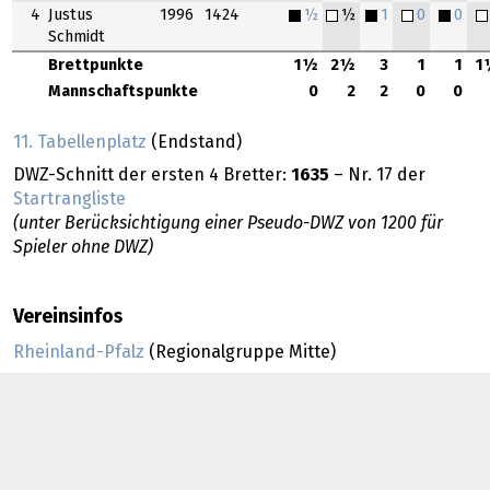
4
Justus
1996
1424
½
½
1
0
0
Schmidt
Brettpunkte
1½
2½
3
1
1
1
Mannschaftspunkte
0
2
2
0
0
11. Tabellenplatz
(Endstand)
DWZ-Schnitt der ersten 4 Bretter:
1635
– Nr. 17 der
Startrangliste
(unter Berücksichtigung einer Pseudo-DWZ von 1200 für
Spieler ohne DWZ)
Vereinsinfos
Rheinland-Pfalz
(Regionalgruppe Mitte)