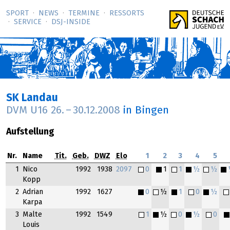
SPORT
NEWS
TERMINE
RESSORTS
SERVICE
DSJ-­INSIDE
SK Landau
DVM U16
26.
–
30.12.2008
in Bingen
Aufstellung
Nr.
Name
Tit.
Geb.
DWZ
Elo
1
2
3
4
5
1
Nico
1992
1938
2097
0
1
1
½
½
Kopp
2
Adrian
1992
1627
0
½
1
0
½
Karpa
3
Malte
1992
1549
1
½
0
½
0
Louis