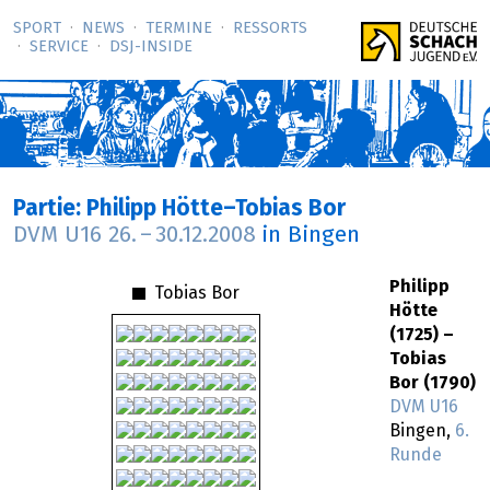
SPORT
NEWS
TERMINE
RESSORTS
SERVICE
DSJ-­INSIDE
Partie: Philipp Hötte–Tobias Bor
DVM U16
26.
–
30.12.2008
in Bingen
Philipp
Tobias Bor
Hötte
(1725) –
Tobias
Bor (1790)
DVM U16
Bingen,
6.
Runde