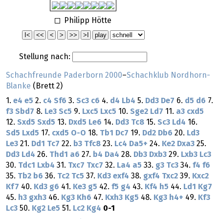
Philipp Hötte
Stellung nach:
Schachfreunde Paderborn 2000
–
Schachklub Nordhorn-
Blanke
(Brett 2)
1.
e4
e5
2.
c4
Sf6
3.
Sc3
c6
4.
d4
Lb4
5.
Dd3
De7
6.
d5
d6
7.
f3
Sbd7
8.
Le3
Sc5
9.
Lxc5
Lxc5
10.
Sge2
Ld7
11.
a3
cxd5
12.
Sxd5
Sxd5
13.
Dxd5
Le6
14.
Dd3
Tc8
15.
Sc3
Ld4
16.
Sd5
Lxd5
17.
cxd5
O-O
18.
Tb1
Dc7
19.
Dd2
Db6
20.
Ld3
Le3
21.
Dd1
Tc7
22.
b3
Tfc8
23.
Lc4
Da5+
24.
Ke2
Dxa3
25.
Dd3
Ld4
26.
Thd1
a6
27.
b4
Da4
28.
Db3
Dxb3
29.
Lxb3
Lc3
30.
Tdc1
Lxb4
31.
Txc7
Txc7
32.
La4
a5
33.
g3
Tc3
34.
f4
f6
35.
Tb2
b6
36.
Tc2
Tc5
37.
Kd3
exf4
38.
gxf4
Txc2
39.
Kxc2
Kf7
40.
Kd3
g6
41.
Ke3
g5
42.
f5
g4
43.
Kf4
h5
44.
Ld1
Kg7
45.
h3
gxh3
46.
Kg3
Kh6
47.
Kxh3
Kg5
48.
Kg3
h4+
49.
Kf3
Lc3
50.
Kg2
Le5
51.
Lc2
Kg4
0-1