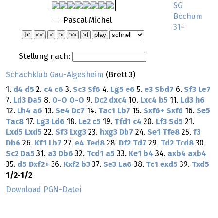
SG
Bochum
Pascal Michel
31
–
Stellung nach:
Schachklub Gau-Algesheim
(Brett 3)
1.
d4
d5
2.
c4
c6
3.
Sc3
Sf6
4.
Lg5
e6
5.
e3
Sbd7
6.
Sf3
Le7
7.
Ld3
Da5
8.
O-O
O-O
9.
Dc2
dxc4
10.
Lxc4
b5
11.
Ld3
h6
12.
Lh4
a6
13.
Se4
Dc7
14.
Tac1
Lb7
15.
Sxf6+
Sxf6
16.
Se5
Tac8
17.
Lg3
Ld6
18.
Le2
c5
19.
Tfd1
c4
20.
Lf3
Sd5
21.
Lxd5
Lxd5
22.
Sf3
Lxg3
23.
hxg3
Db7
24.
Se1
Tfe8
25.
f3
Db6
26.
Kf1
Lb7
27.
e4
Ted8
28.
Df2
Td7
29.
Td2
Tcd8
30.
Sc2
Da5
31.
a3
Db6
32.
Tcd1
a5
33.
Ke1
b4
34.
axb4
axb4
35.
d5
Dxf2+
36.
Kxf2
b3
37.
Se3
La6
38.
Tc1
exd5
39.
Txd5
1/2-1/2
Download PGN-Datei