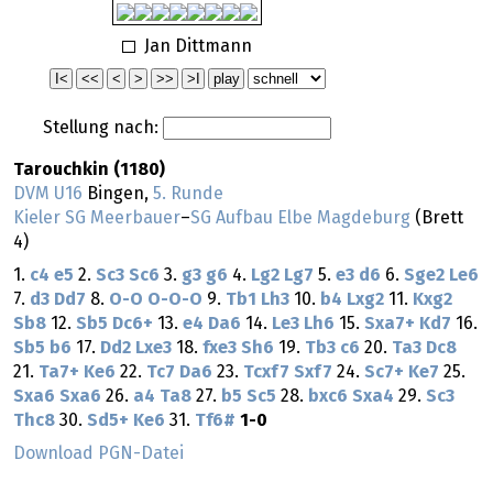
Jan Dittmann
Stellung nach:
Tarouchkin (1180)
DVM U16
Bingen,
5. Runde
Kieler SG Meerbauer
–
SG Aufbau Elbe Magdeburg
(Brett
4)
1.
c4
e5
2.
Sc3
Sc6
3.
g3
g6
4.
Lg2
Lg7
5.
e3
d6
6.
Sge2
Le6
7.
d3
Dd7
8.
O-O
O-O-O
9.
Tb1
Lh3
10.
b4
Lxg2
11.
Kxg2
Sb8
12.
Sb5
Dc6+
13.
e4
Da6
14.
Le3
Lh6
15.
Sxa7+
Kd7
16.
Sb5
b6
17.
Dd2
Lxe3
18.
fxe3
Sh6
19.
Tb3
c6
20.
Ta3
Dc8
21.
Ta7+
Ke6
22.
Tc7
Da6
23.
Tcxf7
Sxf7
24.
Sc7+
Ke7
25.
Sxa6
Sxa6
26.
a4
Ta8
27.
b5
Sc5
28.
bxc6
Sxa4
29.
Sc3
Thc8
30.
Sd5+
Ke6
31.
Tf6#
1-0
Download PGN-Datei