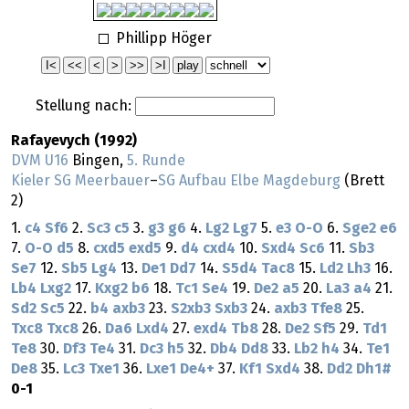
Phillipp Höger
Stellung nach:
Rafayevych (1992)
DVM U16
Bingen,
5. Runde
Kieler SG Meerbauer
–
SG Aufbau Elbe Magdeburg
(Brett
2)
1.
c4
Sf6
2.
Sc3
c5
3.
g3
g6
4.
Lg2
Lg7
5.
e3
O-O
6.
Sge2
e6
7.
O-O
d5
8.
cxd5
exd5
9.
d4
cxd4
10.
Sxd4
Sc6
11.
Sb3
Se7
12.
Sb5
Lg4
13.
De1
Dd7
14.
S5d4
Tac8
15.
Ld2
Lh3
16.
Lb4
Lxg2
17.
Kxg2
b6
18.
Tc1
Se4
19.
De2
a5
20.
La3
a4
21.
Sd2
Sc5
22.
b4
axb3
23.
S2xb3
Sxb3
24.
axb3
Tfe8
25.
Txc8
Txc8
26.
Da6
Lxd4
27.
exd4
Tb8
28.
De2
Sf5
29.
Td1
Te8
30.
Df3
Te4
31.
Dc3
h5
32.
Db4
Dd8
33.
Lb2
h4
34.
Te1
De8
35.
Lc3
Txe1
36.
Lxe1
De4+
37.
Kf1
Sxd4
38.
Dd2
Dh1#
0-1