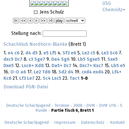
USG
Chemnitz
–
Jens Schulz
Stellung nach:
Schachklub Nordhorn-Blanke
(Brett 1)
1.
e4
c6
2.
d4
d5
3.
e5
Lf5
4.
Sf3
e6
5.
Le2
c5
6.
Le3
Sc6
7.
dxc5
Dc7
8.
c3
Sge7
9.
Da4
Sg6
10.
Lb5
Sgxe5
11.
Sxe5
Dxe5
12.
Lxc6+
Kd8
13.
Da5+
Dc7
14.
Dxc7+
Kxc7
15.
Lb5
e5
16.
O-O
a6
17.
Le2
Td8
18.
Sd2
d4
19.
cxd4
exd4
20.
Lf4+
Kc8
21.
Lf3
Le7
22.
Sc4
Lxc5
23.
Tac1
1-0
Download PGN-Datei
Deutsche Schachjugend
Termine
2008
DVM
DVM U16
5.
>
>
>
>
>
Runde
Partie Tisch 6, Brett 1
>
Deutsche Schachjugend
Impressum
Datenschutz
Kontakt