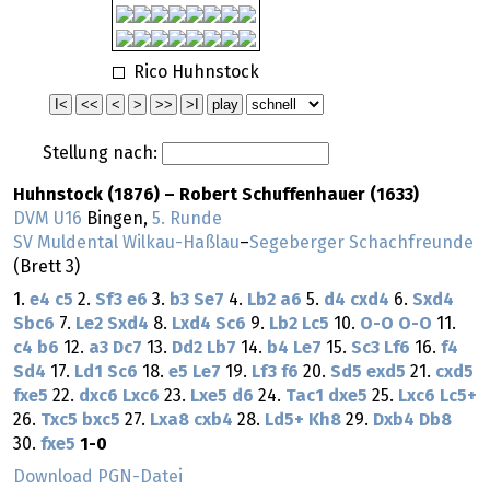
Rico Huhnstock
Stellung nach:
Huhnstock (1876) – Robert Schuffenhauer (1633)
DVM U16
Bingen,
5. Runde
SV Muldental Wilkau-Haßlau
–
Segeberger Schachfreunde
(Brett 3)
1.
e4
c5
2.
Sf3
e6
3.
b3
Se7
4.
Lb2
a6
5.
d4
cxd4
6.
Sxd4
Sbc6
7.
Le2
Sxd4
8.
Lxd4
Sc6
9.
Lb2
Lc5
10.
O-O
O-O
11.
c4
b6
12.
a3
Dc7
13.
Dd2
Lb7
14.
b4
Le7
15.
Sc3
Lf6
16.
f4
Sd4
17.
Ld1
Sc6
18.
e5
Le7
19.
Lf3
f6
20.
Sd5
exd5
21.
cxd5
fxe5
22.
dxc6
Lxc6
23.
Lxe5
d6
24.
Tac1
dxe5
25.
Lxc6
Lc5+
26.
Txc5
bxc5
27.
Lxa8
cxb4
28.
Ld5+
Kh8
29.
Dxb4
Db8
30.
fxe5
1-0
Download PGN-Datei