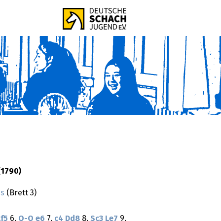
(1790)
is
(Brett 3)
Lf5
6.
O-O
e6
7.
c4
Dd8
8.
Sc3
Le7
9.