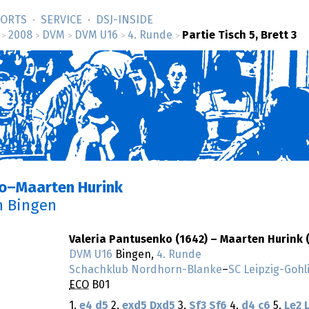
SORTS
SERVICE
DSJ-­INSIDE
2008
DVM
DVM U16
4. Runde
Partie Tisch 5, Brett 3
>
>
>
>
>
ko–Maarten Hurink
n Bingen
Valeria Pantusenko (1642) – Maarten Hurink 
DVM U16
Bingen,
4. Runde
Schachklub Nordhorn-Blanke
–
SC Leipzig-Gohl
ECO
B01
1.
e4
d5
2.
exd5
Dxd5
3.
Sf3
Sf6
4.
d4
c6
5.
Le2