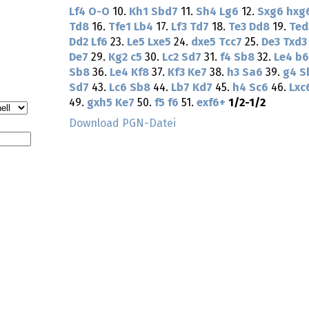
Lf4
O-O
10.
Kh1
Sbd7
11.
Sh4
Lg6
12.
Sxg6
hxg
Td8
16.
Tfe1
Lb4
17.
Lf3
Td7
18.
Te3
Dd8
19.
Ted
Dd2
Lf6
23.
Le5
Lxe5
24.
dxe5
Tcc7
25.
De3
Txd3
De7
29.
Kg2
c5
30.
Lc2
Sd7
31.
f4
Sb8
32.
Le4
b6
Sb8
36.
Le4
Kf8
37.
Kf3
Ke7
38.
h3
Sa6
39.
g4
S
Sd7
43.
Lc6
Sb8
44.
Lb7
Kd7
45.
h4
Sc6
46.
Lxc
49.
gxh5
Ke7
50.
f5
f6
51.
exf6+
1/2-1/2
Download PGN-Datei