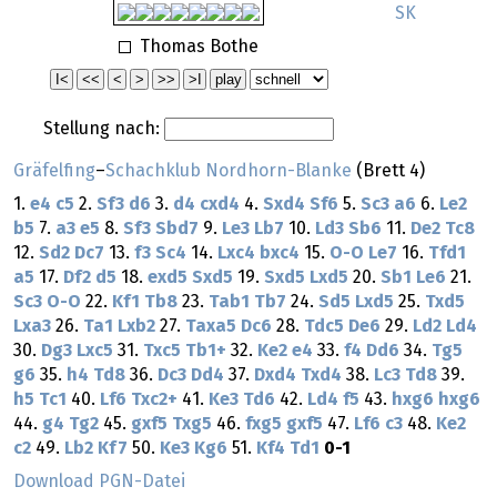
SK
Thomas Bothe
Stellung nach:
Gräfelfing
–
Schachklub Nordhorn-Blanke
(Brett 4)
1.
e4
c5
2.
Sf3
d6
3.
d4
cxd4
4.
Sxd4
Sf6
5.
Sc3
a6
6.
Le2
b5
7.
a3
e5
8.
Sf3
Sbd7
9.
Le3
Lb7
10.
Ld3
Sb6
11.
De2
Tc8
12.
Sd2
Dc7
13.
f3
Sc4
14.
Lxc4
bxc4
15.
O-O
Le7
16.
Tfd1
a5
17.
Df2
d5
18.
exd5
Sxd5
19.
Sxd5
Lxd5
20.
Sb1
Le6
21.
Sc3
O-O
22.
Kf1
Tb8
23.
Tab1
Tb7
24.
Sd5
Lxd5
25.
Txd5
Lxa3
26.
Ta1
Lxb2
27.
Taxa5
Dc6
28.
Tdc5
De6
29.
Ld2
Ld4
30.
Dg3
Lxc5
31.
Txc5
Tb1+
32.
Ke2
e4
33.
f4
Dd6
34.
Tg5
g6
35.
h4
Td8
36.
Dc3
Dd4
37.
Dxd4
Txd4
38.
Lc3
Td8
39.
h5
Tc1
40.
Lf6
Txc2+
41.
Ke3
Td6
42.
Ld4
f5
43.
hxg6
hxg6
44.
g4
Tg2
45.
gxf5
Txg5
46.
fxg5
gxf5
47.
Lf6
c3
48.
Ke2
c2
49.
Lb2
Kf7
50.
Ke3
Kg6
51.
Kf4
Td1
0-1
Download PGN-Datei