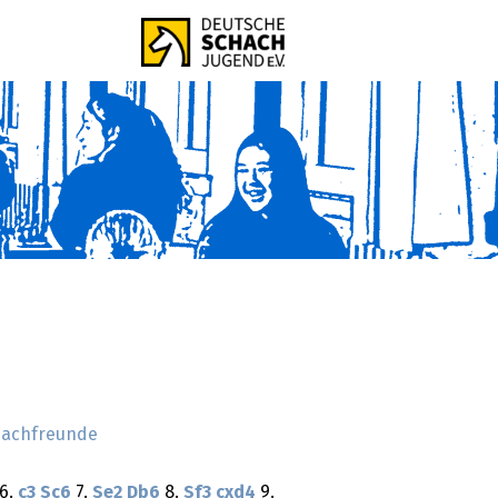
hachfreunde
6.
c3
Sc6
7.
Se2
Db6
8.
Sf3
cxd4
9.