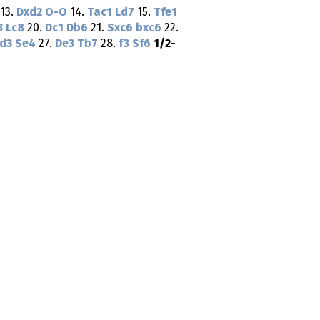
13.
Dxd2
O-O
14.
Tac1
Ld7
15.
Tfe1
3
Lc8
20.
Dc1
Db6
21.
Sxc6
bxc6
22.
d3
Se4
27.
De3
Tb7
28.
f3
Sf6
1/2-