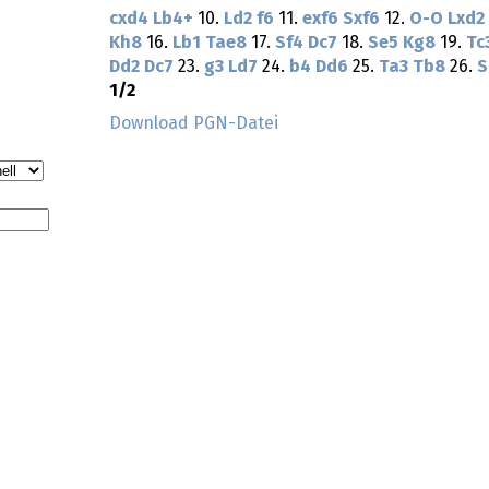
cxd4
Lb4+
10.
Ld2
f6
11.
exf6
Sxf6
12.
O-O
Lxd2
Kh8
16.
Lb1
Tae8
17.
Sf4
Dc7
18.
Se5
Kg8
19.
Tc
Dd2
Dc7
23.
g3
Ld7
24.
b4
Dd6
25.
Ta3
Tb8
26.
S
1/2
Download PGN-Datei