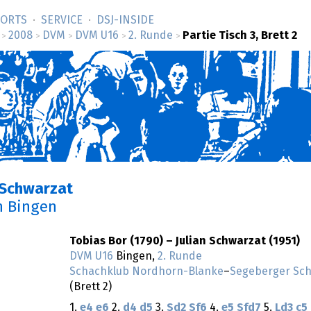
SORTS
SERVICE
DSJ-­INSIDE
2008
DVM
DVM U16
2. Runde
Partie Tisch 3, Brett 2
>
>
>
>
>
n Schwarzat
n Bingen
Tobias Bor (1790) – Julian Schwarzat (1951)
DVM U16
Bingen,
2. Runde
Schachklub Nordhorn-Blanke
–
Segeberger Sc
(Brett 2)
1.
e4
e6
2.
d4
d5
3.
Sd2
Sf6
4.
e5
Sfd7
5.
Ld3
c5