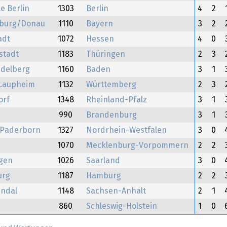
 Berlin
1303
Berlin
4
2
uburg/Donau
1110
Bayern
3
2
adt
1072
Hessen
4
0
stadt
1183
Thüringen
2
3
idelberg
1160
Baden
3
1
Laupheim
1132
Württemberg
2
3
orf
1348
Rheinland-Pfalz
3
1
990
Brandenburg
3
1
 Paderborn
1327
Nordrhein-Westfalen
3
0
1070
Mecklenburg-Vorpommern
2
2
gen
1026
Saarland
3
0
urg
1187
Hamburg
2
2
ndal
1148
Sachsen-Anhalt
2
1
860
Schleswig-Holstein
1
0