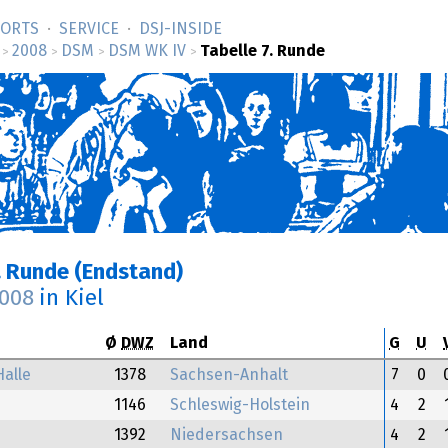
SORTS
SERVICE
DSJ-­INSIDE
2008
DSM
DSM WK IV
Tabelle 7. Runde
>
>
>
>
. Runde (Endstand)
2008
in Kiel
Ø
DWZ
Land
G
U
alle
1378
Sachsen-Anhalt
7
0
1146
Schleswig-Holstein
4
2
1392
Niedersachsen
4
2