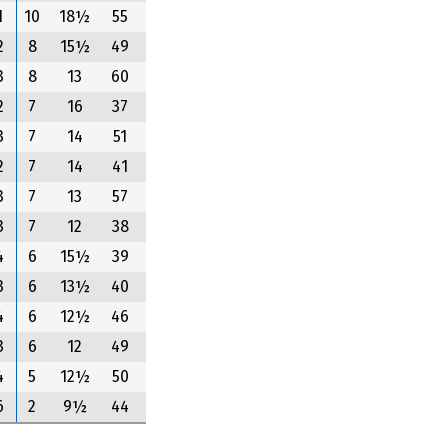
1
10
18½
55
2
8
15½
49
3
8
13
60
2
7
16
37
3
7
14
51
2
7
14
41
3
7
13
57
3
7
12
38
4
6
15½
39
3
6
13½
40
4
6
12½
46
3
6
12
49
4
5
12½
50
6
2
9½
44