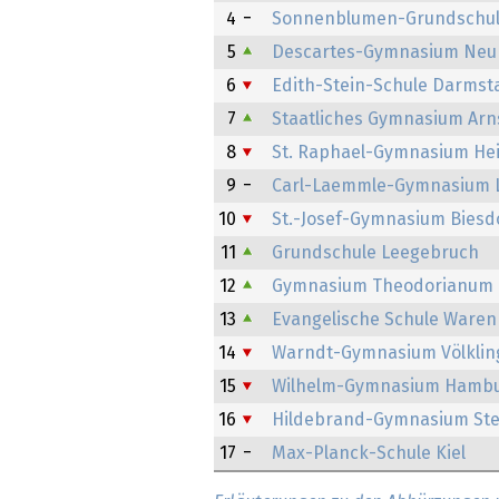
4
Sonnenblumen-Grundschule
5
Descartes-Gymnasium Ne
6
Edith-Stein-Schule Darmst
7
Staatliches Gymnasium Arn
8
St. Raphael-Gymnasium He
9
Carl-Laemmle-Gymnasium 
10
St.-Josef-Gymnasium Biesd
11
Grundschule Leegebruch
12
Gymnasium Theodorianum
13
Evangelische Schule Waren
14
Warndt-Gymnasium Völklin
15
Wilhelm-Gymnasium Hamb
16
Hildebrand-Gymnasium Ste
17
Max-Planck-Schule Kiel