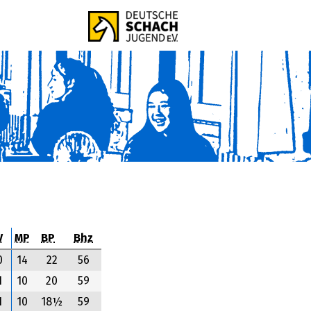
V
MP
BP
Bhz
0
14
22
56
1
10
20
59
1
10
18½
59