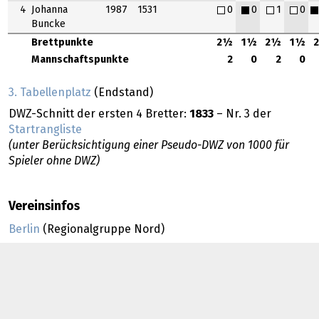
4
Johanna
1987
1531
0
0
1
0
Buncke
Brettpunkte
2½
1½
2½
1½
Mannschaftspunkte
2
0
2
0
3. Tabellenplatz
(Endstand)
DWZ-Schnitt der ersten 4 Bretter:
1833
– Nr. 3 der
Startrangliste
(unter Berücksichtigung einer Pseudo-DWZ von 1000 für
Spieler ohne DWZ)
Vereinsinfos
Berlin
(Regionalgruppe Nord)