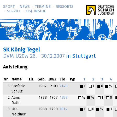
SPORT
NEWS
TERMINE
RESSORTS
SERVICE
DSJ-­INSIDE
SK König Tegel
DVM U20w
26.
–
30.12.2007
in Stuttgart
Aufstellung
Nr.
Name
Tit.
Geb.
DWZ
Elo
Typ
1
2
3
4
1
Stefanie
1987
2103
2148
1
1
0
½
Schulz
2
Alina
1988
1907
1838
½
½
1
0
Rath
3
Uta
1988
1790
1814
1
0
½
1
Neldner