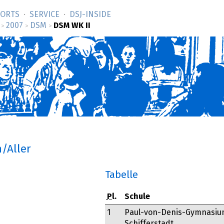
SORTS
SERVICE
DSJ-­INSIDE
2007
DSM
DSM WK II
>
>
>
n/Aller
Tabelle
Pl.
Schule
1
Paul-von-Denis-Gymnasiu
Schifferstadt