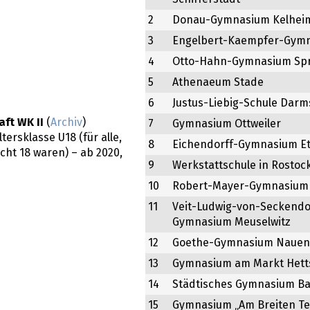
2
Donau-Gymnasium Kelhei
3
Engelbert-Kaempfer-Gym
4
Otto-Hahn-Gymnasium Spr
5
Athenaeum Stade
6
Justus-Liebig-Schule Darm
ft WK II
(
Archiv
)
7
Gymnasium Ottweiler
tersklasse U18 (für alle,
8
Eichendorff-Gymnasium Et
icht 18 waren) – ab 2020,
9
Werkstattschule in Rostoc
10
Robert-Mayer-Gymnasium 
11
Veit-Ludwig-von-Seckendo
Gymnasium Meuselwitz
12
Goethe-Gymnasium Nauen
13
Gymnasium am Markt Hett
14
Städtisches Gymnasium B
15
Gymnasium „Am Breiten Te