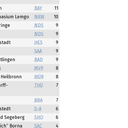
m
BAY
11
nasium Lemgo
NRW
10
inge
NDS
9
NDS
9
stadt
HES
9
SAA
9
tlingen
BAD
9
k
MVP
8
Heilbronn
WÜR
8
rff-
THÜ
7
BRA
7
stedt
S-A
6
ad Segeberg
SHO
6
ich“ Borna
SAC
4