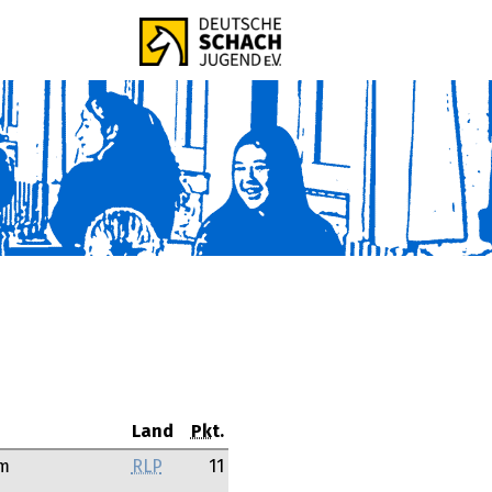
Land
Pkt.
m
RLP
11