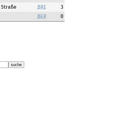
 Straße
BRE
3
n
BER
0