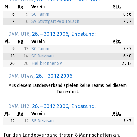
Pl.
Rg
Verein
Pkt.
6
9
SC Tamm
8 : 6
7
6
SV Stuttgart-Wolfbusch
7 : 7
DVM U16
,
26.
–
30.12.2006
, Endstand:
Pl.
Rg
Verein
Pkt.
9
13
SC Tamm
7 : 7
13
14
SF Deizisau
6 : 8
20
20
Heilbronner SV
2 : 12
DVM U14w
,
26.
–
30.12.2006
Aus diesem Landesverband spielen keine Teams bei diesem
Turnier mit.
DVM U12
,
26.
–
30.12.2006
, Endstand:
Pl.
Rg
Verein
Pkt.
12
12
SF Deizisau
7 : 7
Für den Landesverband treten 8 Mannschaften an.