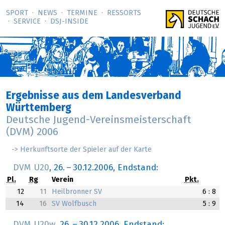
SPORT
NEWS
TERMINE
RESSORTS
SERVICE
DSJ-­INSIDE
Ergebnisse aus dem Landesverband
Württemberg
Deutsche Jugend-Vereinsmeisterschaft
(DVM) 2006
-> Herkunftsorte der Spieler auf der Karte
DVM U20
,
26.
–
30.12.2006
, Endstand:
Pl.
Rg
Verein
Pkt.
12
11
Heilbronner SV
6 : 8
14
16
SV Wolfbusch
5 : 9
DVM U20w
,
26.
–
30.12.2006
, Endstand: