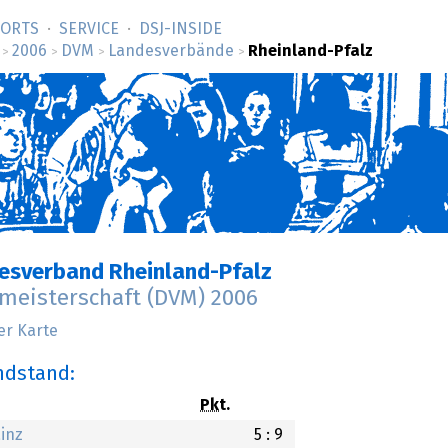
SORTS
SERVICE
DSJ-­INSIDE
2006
DVM
Landesverbände
Rheinland-Pfalz
>
>
>
>
esverband Rheinland-Pfalz
meisterschaft (DVM) 2006
er Karte
Endstand:
Pkt.
inz
5 : 9