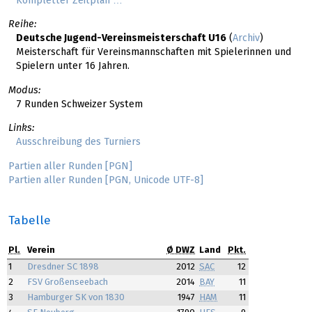
Kompletter Zeitplan …
Reihe:
Deutsche Jugend-Vereinsmeisterschaft U16
(
Archiv
)
Meisterschaft für Vereinsmannschaften mit Spielerinnen und
Spielern unter 16 Jahren.
Modus:
7 Runden Schweizer System
Links:
Ausschreibung des Turniers
Partien aller Runden [PGN]
Partien aller Runden [PGN, Unicode UTF-8]
Tabelle
Pl.
Verein
Ø DWZ
Land
Pkt.
1
Dresdner SC 1898
2012
SAC
12
2
FSV Großenseebach
2014
BAY
11
3
Hamburger SK von 1830
1947
HAM
11