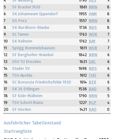
4
SF Neuberg
1790
HES
9
5
SF Brackel 1930
1861
NRW
8
6
SK Johanneum Eppendorf
1955
HAM
8
7
SG Porz
1557
NRW
8
8
SK Nordhorn-Blanke
1736
NDS
8
9
SC Tamm
1763
WÜR
7
10
SK Kelheim
1762
BAY
7
11
SpVgg Rommelshausen
1811
WÜR
7
12
SF Berghofen-Wambel
1842
NRW
6
13
USV TU Dresden
1631
SAC
6
14
Stader SV
1698
NDS
6
15
TSG Apolda
1612
THÜ
6
16
SC Borussia Friedrichsfelde 1920
1614
BER
6
17
SK 26 Ettlingen
1538
BAD
5
18
SF Köln-Mülheim
1790
NRW
5
19
TSV Schott Mainz
1227
RLP
4
20
SF Hörden
1421
BAD
0
Ausführlicher Tabellenstand
Startrangliste