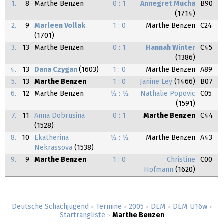
1.
8
Marthe Benzen
0 : 1
Annegret Mucha
B90
(1714)
2.
9
Marleen Vollak
1 : 0
Marthe Benzen
C24
(1701)
3.
13
Marthe Benzen
0 : 1
Hannah Winter
C45
(1386)
4.
13
Dana Czygan
(1603)
1 : 0
Marthe Benzen
A89
5.
13
Marthe Benzen
1 : 0
Janine Ley
(1466)
B07
6.
12
Marthe Benzen
½ : ½
Nathalie Popovic
C05
(1591)
7.
11
Anna Dobrusina
0 : 1
Marthe Benzen
C44
(1528)
8.
10
Ekatherina
½ : ½
Marthe Benzen
A43
Nekrassova
(1538)
9.
9
Marthe Benzen
1 : 0
Christine
C00
Hofmann
(1620)
Deutsche Schachjugend
Termine
2005
DEM
DEM U16w
>
>
>
>
>
Startrangliste
Marthe Benzen
>