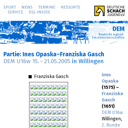
SPORT
NEWS
TERMINE
RESSORTS
SERVICE
DSJ-­INSIDE
DEM
Deutsche Jugend-
Einzelmeisterschaften
Partie: Ines Opaska–Franziska Gasch
DEM U16w
15.
–
21.05.2005
in Willingen
Ines
Franziska Gasch
Opaska
(1575) –
Franziska
Gasch
(1651)
DEM U16w
Willingen,
2. Runde