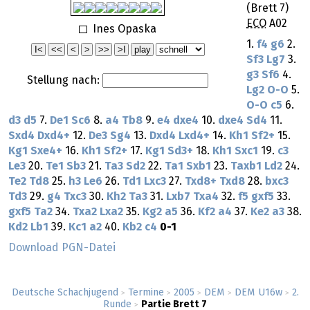
(Brett 7)
ECO
A02
Ines Opaska
1.
f4
g6
2.
Sf3
Lg7
3.
g3
Sf6
4.
Stellung nach:
Lg2
O-O
5.
O-O
c5
6.
d3
d5
7.
De1
Sc6
8.
a4
Tb8
9.
e4
dxe4
10.
dxe4
Sd4
11.
Sxd4
Dxd4+
12.
De3
Sg4
13.
Dxd4
Lxd4+
14.
Kh1
Sf2+
15.
Kg1
Sxe4+
16.
Kh1
Sf2+
17.
Kg1
Sd3+
18.
Kh1
Sxc1
19.
c3
Le3
20.
Te1
Sb3
21.
Ta3
Sd2
22.
Ta1
Sxb1
23.
Taxb1
Ld2
24.
Te2
Td8
25.
h3
Le6
26.
Td1
Lxc3
27.
Txd8+
Txd8
28.
bxc3
Td3
29.
g4
Txc3
30.
Kh2
Ta3
31.
Lxb7
Txa4
32.
f5
gxf5
33.
gxf5
Ta2
34.
Txa2
Lxa2
35.
Kg2
a5
36.
Kf2
a4
37.
Ke2
a3
38.
Kd2
Lb1
39.
Kc1
a2
40.
Kb2
c4
0-1
Download PGN-Datei
Deutsche Schachjugend
Termine
2005
DEM
DEM U16w
2.
>
>
>
>
>
Runde
Partie Brett 7
>