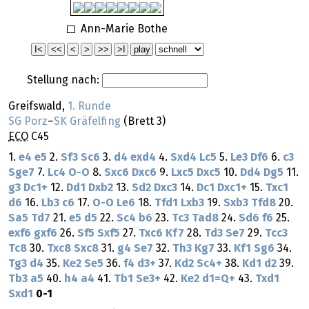
Ann-Marie Bothe
Stellung nach:
Greifswald,
1. Runde
SG Porz
–
SK Gräfelfing
(Brett 3)
ECO
C45
1.
e4
e5
2.
Sf3
Sc6
3.
d4
exd4
4.
Sxd4
Lc5
5.
Le3
Df6
6.
c3
Sge7
7.
Lc4
O-O
8.
Sxc6
Dxc6
9.
Lxc5
Dxc5
10.
Dd4
Dg5
11.
g3
Dc1+
12.
Dd1
Dxb2
13.
Sd2
Dxc3
14.
Dc1
Dxc1+
15.
Txc1
d6
16.
Lb3
c6
17.
O-O
Le6
18.
Tfd1
Lxb3
19.
Sxb3
Tfd8
20.
Sa5
Td7
21.
e5
d5
22.
Sc4
b6
23.
Tc3
Tad8
24.
Sd6
f6
25.
exf6
gxf6
26.
Sf5
Sxf5
27.
Txc6
Kf7
28.
Td3
Se7
29.
Tcc3
Tc8
30.
Txc8
Sxc8
31.
g4
Se7
32.
Th3
Kg7
33.
Kf1
Sg6
34.
Tg3
d4
35.
Ke2
Se5
36.
f4
d3+
37.
Kd2
Sc4+
38.
Kd1
d2
39.
Tb3
a5
40.
h4
a4
41.
Tb1
Se3+
42.
Ke2
d1=Q+
43.
Txd1
Sxd1
0-1