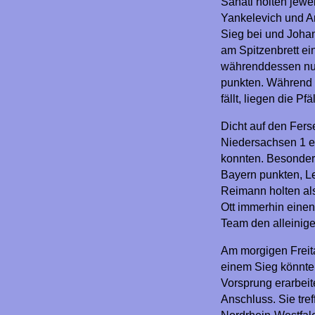
Sanati holten jewei
Yankelevich und A
Sieg bei und Joha
am Spitzenbrett ei
währenddessen nur
punkten. Während S
fällt, liegen die Pf
Dicht auf den Fers
Niedersachsen 1 ei
konnten. Besonder
Bayern punkten, L
Reimann holten al
Ott immerhin einen
Team den alleinige
Am morgigen Freita
einem Sieg könnten
Vorsprung erarbeit
Anschluss. Sie tr