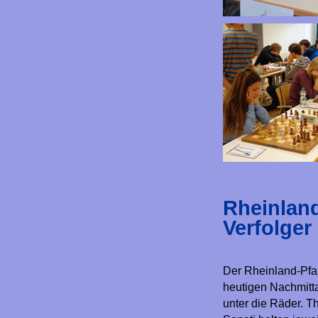
Rheinland
Verfolger
Der Rheinland-Pfal
heutigen Nachmitt
unter die Räder. T