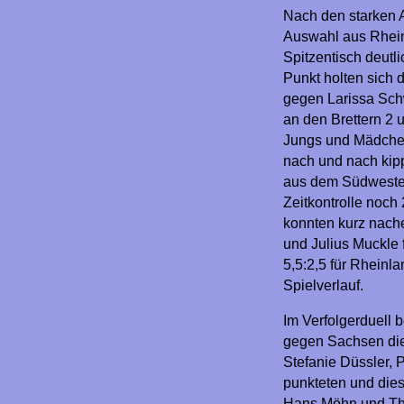
Nach den starken A
Auswahl aus Rhei
Spitzentisch deutli
Punkt holten sich d
gegen Larissa Sch
an den Brettern 2 
Jungs und Mädche
nach und nach kipp
aus dem Südwesten
Zeitkontrolle noch 
konnten kurz nach
und Julius Muckle 
5,5:2,5 für Rheinla
Spielverlauf.
Im Verfolgerduell 
gegen Sachsen die
Stefanie Düssler, 
punkteten und dies
Hans Möhn und Th