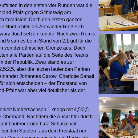
uftritten in den ersten vier Runden war die
nland-Pfalz gegen Schleswig am
ch favorisiert. Doch den ersten ganzen
ie Nordlichter, als Alexander Rieß sich
warz durchsetzen konnte. Nach zwei Remis
und 5 sah es beim Stand von 2:1 gut für die
n von der dänischen Grenze aus. Doch
ten alle Partien auf die Seite des Teams
 der Republik. Zwar stand es zur
2,5:2,5, aber die letzten laufenden Partien
einander Johannes Carow, Charlotte Sanati
für sich entscheiden – der Endstand von
nd-Pfalz war aber viel deutlicher als der
behielt Niedersachsen 1 knapp mit 4,5:3,5
 Oberhand. Nachdem die Ausrichter durch
Paul Laubrock und Lara Schulze voll
 bei den Spielern aus dem Freistaat nur
eo Gungl gewann, musste die Partie am