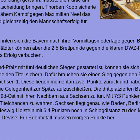
ntscheidung bringen. Thorben Koop sicherte
zähem Kampf gegen Maximilian Neef das
gleichzeitig den Mannschaftserfolg für
onnten sich die Bayern nach ihrer Vormittagsniederlage gegen
tädter können aber die 2,5 Brettpunkte gegen die klaren DWZ-
s Erfolg verbuchen.
Pfalz mit fünf deutlichen Siegen gestartet ist, können sie sich
de den Titel sichern. Dafür brauchen sie einen Sieg gegen den Z
chsen 1. Diese liegen momentan zwei Punkte zurück und haben
ie Gelegenheit zur Spitze aufzuschließen. Die drittplatzierten 
üd-Ost mit ihren Nachbarn aus Sachsen zu tun. Mit 7:3 Punkte
n Titelchancen zu wahren. Sachsen liegt genau wie Baden, Berli
eswig-Holstein mit 6:4 Punkten noch in Schlagdistanz zu den 
 die Devise: Für Edelmetall müssen morgen Punkte her.