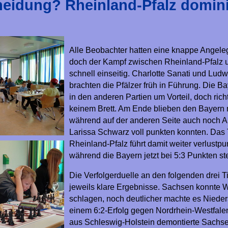
eidung? Rheinland-Pfalz domini
Alle Beobachter hatten eine knappe Angeleg
doch der Kampf zwischen Rheinland-Pfalz 
schnell einseitig. Charlotte Sanati und Lud
brachten die Pfälzer früh in Führung. Die B
in den anderen Partien um Vorteil, doch rich
keinem Brett. Am Ende blieben den Bayern n
während auf der anderen Seite auch noch 
Larissa Schwarz voll punkten konnten. Das
Rheinland-Pfalz führt damit weiter verlustpu
während die Bayern jetzt bei 5:3 Punkten st
Die Verfolgerduelle an den folgenden drei 
jeweils klare Ergebnisse. Sachsen konnte W
schlagen, noch deutlicher machte es Niede
einem 6:2-Erfolg gegen Nordrhein-Westfale
aus Schleswig-Holstein demontierte Sachse