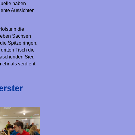
Duelle haben
lente Aussichten
olstein die
neben Sachsen
ie Spitze ringen.
dritten Tisch die
rraschenden Sieg
ehr als verdient.
erster