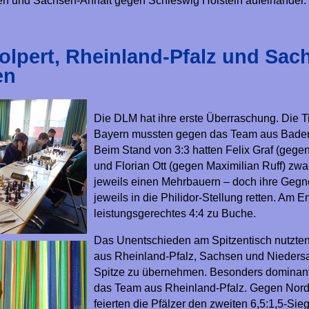
en und Sachsen-Anhalt gegen Schleswig Holstein aufeinander.
olpert, Rheinland-Pfalz und Sac
en
Die DLM hat ihre erste Überraschung. Die Ti
Bayern mussten gegen das Team aus Baden
Beim Stand von 3:3 hatten Felix Graf (gege
und Florian Ott (gegen Maximilian Ruff) zw
jeweils einen Mehrbauern – doch ihre Gegn
jeweils in die Philidor-Stellung retten. Am E
leistungsgerechtes 4:4 zu Buche.
Das Unentschieden am Spitzentisch nutzte
aus Rheinland-Pfalz, Sachsen und Nieders
Spitze zu übernehmen. Besonders dominant 
das Team aus Rheinland-Pfalz. Gegen Nord
feierten die Pfälzer den zweiten 6,5:1,5-Sieg