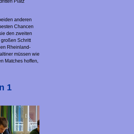
ritten Platz
 beiden anderen
 besten Chancen
sie den zweiten
großen Schritt
gen Rheinland-
altiner müssen wie
en Matches hoffen,
n 1