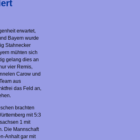
ert
enheit erwartet,
und Bayern wurde
wig Stahnecker
ayern mühten sich
tig gelang dies an
ur vier Remis,
Annelen Carow und
 Team aus
nktfrei das Feld an,
ehen.
Tischen brachten
ürttemberg mit 5:3
rsachsen 1 mit
n. Die Mannschaft
n-Anhalt gar mit