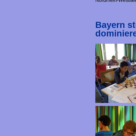
Nordrhein-Westfal
Bayern st
dominier