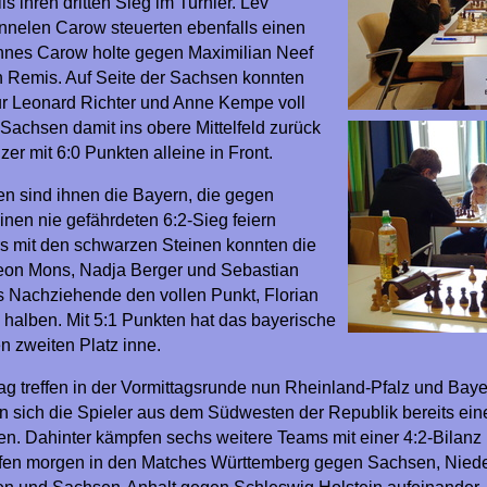
ls ihren dritten Sieg im Turnier. Lev
nnelen Carow steuerten ebenfalls einen
nnes Carow holte gegen Maximilian Neef
n Remis. Auf Seite der Sachsen konnten
 Leonard Richter und Anne Kempe voll
achsen damit ins obere Mittelfeld zurück
älzer mit 6:0 Punkten alleine in Front.
en sind ihnen die Bayern, die gegen
nen nie gefährdeten 6:2-Sieg feiern
s mit den schwarzen Steinen konnten die
eon Mons, Nadja Berger und Sebastian
s Nachziehende den vollen Punkt, Florian
 halben. Mit 5:1 Punkten hat das bayerische
n zweiten Platz inne.
g treffen in der Vormittagsrunde nun Rheinland-Pfalz und Baye
 sich die Spieler aus dem Südwesten der Republik bereits ein
en. Dahinter kämpfen sechs weitere Teams mit einer 4:2-Bilan
effen morgen in den Matches Württemberg gegen Sachsen, Nie