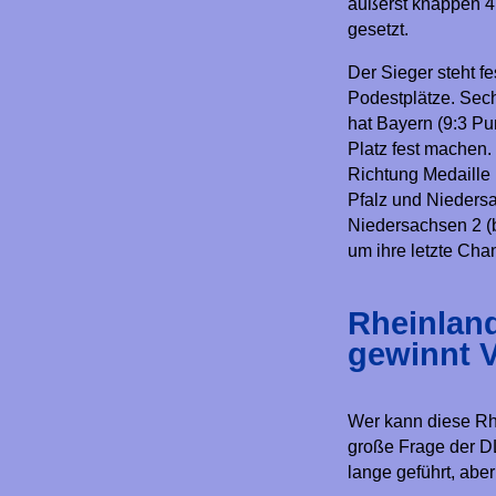
äußerst knappen 4,
gesetzt.
Der Sieger steht f
Podestplätze. Sec
hat Bayern (9:3 Pu
Platz fest machen
Richtung Medaille
Pfalz und Nieders
Niedersachsen 2 (b
um ihre letzte Chan
Rheinland
gewinnt V
Wer kann diese Rhe
große Frage der DL
lange geführt, abe