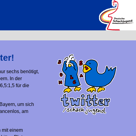
ter!
r sechs benötigt,
rn. In der
5:1,5 für die
 Bayern, um sich
hancenlos, am
 mit einem