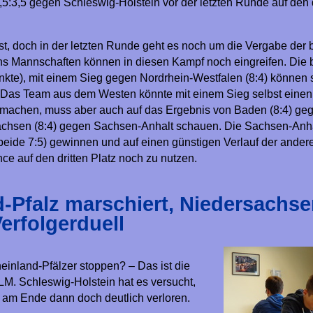
5:3,5 gegen Schleswig-Holstein vor der letzten Runde auf den d
est, doch in der letzten Runde geht es noch um die Vergabe der
hs Mannschaften können in diesen Kampf noch eingreifen. Die
nkte), mit einem Sieg gegen Nordrhein-Westfalen (8:4) können 
. Das Team aus dem Westen könnte mit einem Sieg selbst einen 
 machen, muss aber auch auf das Ergebnis von Baden (8:4) ge
achsen (8:4) gegen Sachsen-Anhalt schauen. Die Sachsen-Anh
eide 7:5) gewinnen und auf einen günstigen Verlauf der ander
ce auf den dritten Platz noch zu nutzen.
-Pfalz marschiert, Niedersachse
erfolgerduell
inland-Pfälzer stoppen? – Das ist die
M. Schleswig-Holstein hat es versucht,
r am Ende dann doch deutlich verloren.